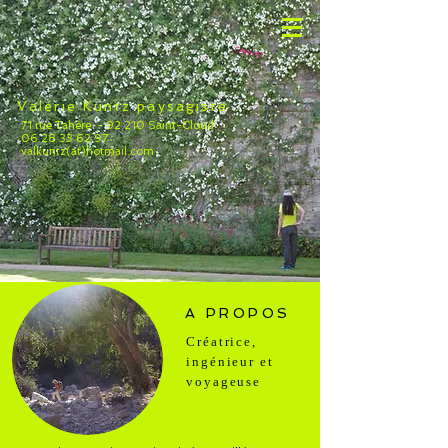
CARNET
Valérie Kuntz paysagiste
71 rue Tahère - 92 210 Saint-Cloud
06 28 33 62 97
valkuntz(at)hotmail.com
A PROPOS
Créatrice,
ingénieur et
voyageuse